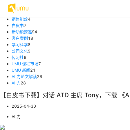
文章分类
全部内容
233
销售能效
4
白皮书
7
新功能速递
94
客户案例
18
学习科学
8
公司文化
9
传习社
9
UMU 课程市场
7
UMU 新闻
21
AI 力论文解读
26
AI 力
28
【白皮书下载】对话 ATD 主席 Tony，下载 《
2025-04-30
AI 力