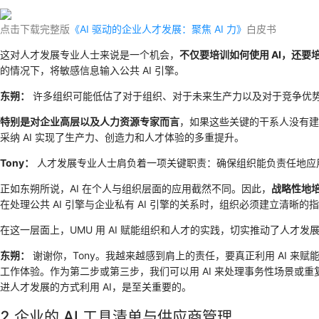
点击下载完整版
《AI 驱动的企业人才发展：聚焦 AI 力》
白皮书
这对人才发展专业人士来说是一个机会，
不仅要培训如何使用 AI，还要培
的情况下，将敏感信息输入公共 AI 引擎。
东朔：
许多组织可能低估了对于组织、对于未来生产力以及对于竞争优势的
特别是对企业高层以及人力资源专家而言
，如果这些关键的干系人没有建
采纳 AI 实现了生产力、创造力和人才体验的多重提升。
Tony：
人才发展专业人士肩负着一项关键职责：确保组织能负责任地应用 
正如东朔所说，AI 在个人与组织层面的应用截然不同。因此，
战略性地培
在处理公共 AI 引擎与企业私有 AI 引擎的关系时，组织必须建立清晰
在这一层面上，UMU 用 AI 赋能组织和人才的实践，切实推动了人
东朔：
谢谢你，Tony。我越来越感到肩上的责任，要真正利用 AI 来
工作体验。作为第二步或第三步，我们可以用 AI 来处理事务性场景
进人才发展的方式利用 AI，是至关重要的。
2 企业的 AI 工具清单与供应商管理