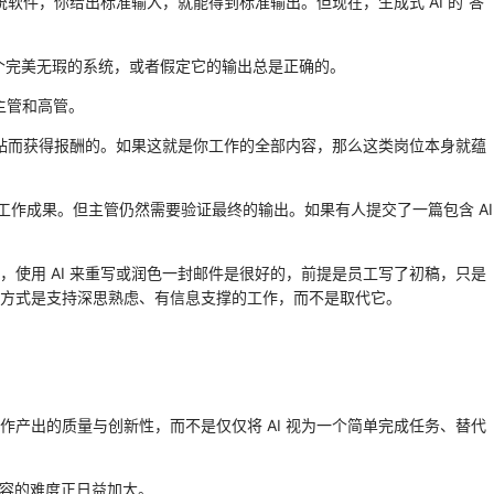
统软件，你给出标准输入，就能得到标准输出。但现在，生成式 AI 的“答
作一个完美无瑕的系统，或者假定它的输出总是正确的。
主管和高管。
粘贴而获得报酬的。如果这就是你工作的全部内容，那么这类岗位本身就蕴
的工作成果。但主管仍然需要验证最终的输出。如果有人提交了一篇包含 AI
如，使用 AI 来重写或润色一封邮件是很好的，前提是员工写了初稿，只是
应用方式是支持深思熟虑、有信息支撑的工作，而不是取代它。
提升工作产出的质量与创新性，而不是仅仅将 AI 视为一个简单完成任务、替代
内容的难度正日益加大。