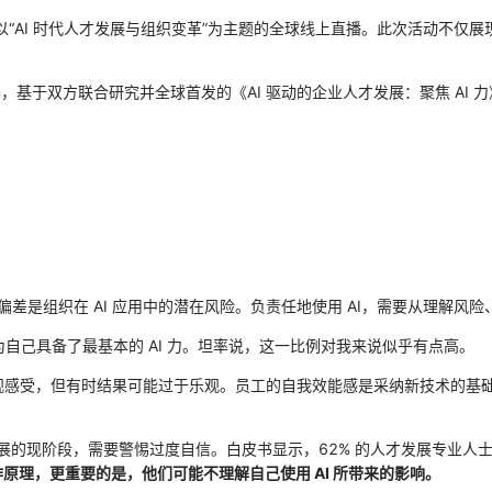
场以“AI 时代人才发展与组织变革”为主题的全球线上直播。此次活动不仅展现
ingham，基于双方联合研究并全球首发的《AI 驱动的企业人才发展：聚焦 
偏差是组织在 AI 应用中的潜在风险。负责任地使用 AI，需要从理解风
为自己具备了最基本的 AI 力。坦率说，这一比例对我来说似乎有点高。
感受，但有时结果可能过于乐观。员工的自我效能感是采纳新技术的基础
发展的现阶段，需要警惕过度自信。白皮书显示，62% 的人才发展专业人士表示
作原理，更重要的是，他们可能不理解自己使用 AI 所带来的影响。