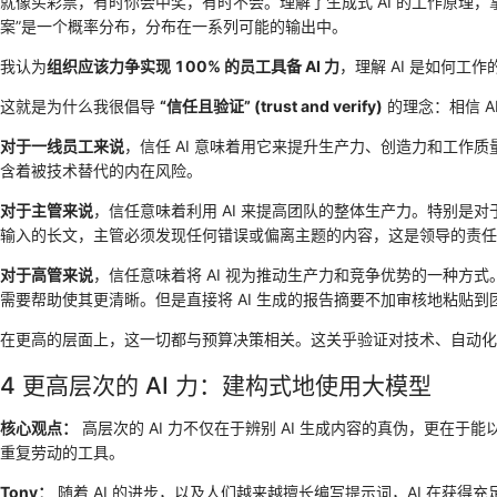
就像买彩票，有时你会中奖，有时不会。理解了生成式 AI 的工作原理，掌
案”是一个概率分布，分布在一系列可能的输出中。
我认为
组织应该力争实现 100% 的员工具备 AI 力
，理解 AI 是如何工
这就是为什么我很倡导
“信任且验证” (trust and verify)
的理念：相信 
对于一线员工来说
，信任 AI 意味着用它来提升生产力、创造力和工
含着被技术替代的内在风险。
对于主管来说
，信任意味着利用 AI 来提高团队的整体生产力。特别是
输入的长文，主管必须发现任何错误或偏离主题的内容，这是领导的责任
对于高管来说
，信任意味着将 AI 视为推动生产力和竞争优势的一种方式
需要帮助使其更清晰。但是直接将 AI 生成的报告摘要不加审核地粘贴
在更高的层面上，这一切都与预算决策相关。这关乎验证对技术、自动化
4 更高层次的 AI 力：建构式地使用大模型
核心观点：
高层次的 AI 力不仅在于辨别 AI 生成内容的真伪，更在于能
重复劳动的工具。
Tony：
随着 AI 的进步，以及人们越来越擅长编写提示词，AI 在获得