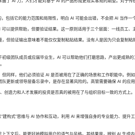
握了 AI 力，人们才能对基于 AI 的产品形成更现实客观的期望。对于传
作的，包括它的能力范围和局限性，明白 AI 可能会出错，不会把 AI 当
AI 可以提供帮助，但要验证结果。这一原则适用于三个层面：一线员工、
作质量，但验证输出意味着不能仅仅复制粘贴结果。没有人是因为只会复制
对于初级团队成员或应届毕业生，AI 可以帮助他们打磨思路，产出更成熟
。
。但同样，他们必须验证 AI 是否被用在了正确的场景和工作职能中。例
到团队更新或领导层备忘录中，是存在显著风险的。高管需要确保 AI 的
、创造力和人才发展的投资是否真的被用在了与组织目标一致的方式上。
以“建构式”思维与 AI 协作和互动，利用 AI 来增强自身的专业能力、
充足上下文后，能更好地模拟用户的语气与风格。其结果是，辨别 AI 生成