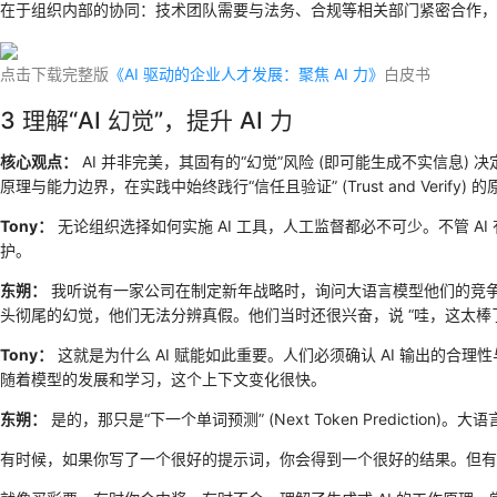
在于组织内部的协同：技术团队需要与法务、合规等相关部门紧密合作，共
点击下载完整版
《AI 驱动的企业人才发展：聚焦 AI 力》
白皮书
3 理解“AI 幻觉”，提升 AI 力
核心观点：
AI 并非完美，其固有的“幻觉”风险 (即可能生成不实信息) 
原理与能力边界，在实践中始终践行“信任且验证” (Trust and Verify) 
Tony：
无论组织选择如何实施 AI 工具，人工监督都必不可少。不管 AI
护。
东朔：
我听说有一家公司在制定新年战略时，询问大语言模型他们的竞争
头彻尾的幻觉，他们无法分辨真假。他们当时还很兴奋，说 “哇，这太棒了
Tony：
这就是为什么 AI 赋能如此重要。人们必须确认 AI 输出的合
随着模型的发展和学习，这个上下文变化很快。
东朔：
是的，那只是“下一个单词预测” (Next Token Predic
有时候，如果你写了一个很好的提示词，你会得到一个很好的结果。但有