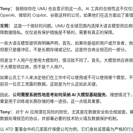
Tony：
我相信你在 UMU 也会意识到这一点。AI 工具的合规性这不
OpenAI、微软的 Copilot、谷歌这样的公司，如果他们在这方面出
东朔：
这是一个很好的问题。UMU 在全球范围内选择大语言模型供应
障数据隐私。仅仅说有保护措施是不够的，需要有真正的保障。
一些大语言模型提供商明确声明，首先，如果你是组织用户或开发者，他
但那只是缓冲区，不是长期存储或记忆。这是符合商业规范的一部分。
但是当个人用户在使用大模型时，情况就不同了。首先，大模型供应商很
于大模型供应商，而不是个人用户。
如果让员工个人来决定他们在工作中可以使用或不可以使用哪个模型，不仅仅
前另一位员工泄露的数据。这就是为什么这如此关键。
因此，
公司需要系统性地思考如何采纳 AI 大模型基础服务
。理想情况下，
重复用于训练或长期存储的唯一途径。这一点极其重要。
Tony：
对于 AI 应用潜在风险的担忧，尤其是在数据安全和合规层面
数据处理规范的协议，并部署必要的技术防火墙及数据保护机制。
以 ATD 董事会中的几家医疗保健公司为例，它们身处监管最为严格的