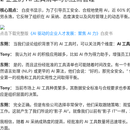
核心观点：
白皮书显示，为了引导员工安全、合规地使用 AI，近 60%
劳永逸，它反映了组织在 AI 采纳、态度演变以及风险管理上的动态平衡
点击下载完整版
《AI 驱动的企业人才发展：聚焦 AI 力》
白皮书
东朔：
当我们谈论组织背景下的 AI 工具时，可以关注两个维度：
AI 
Tony：
我认为对 AI 的积极应用越多，比如 AI 作为得力助手，增强员
东朔：
是的，而且这份经批准的工具清单也可能随着时间改变。有一个有趣的
然语言处理 (NLP) 或更早的 AI 算法，他们会说：“好的，那完全安
全第一的视角和工具的实用性之间取得平衡。
Tony：
当前市场上 AI 工具种类繁多，其数据安全标准与合规要求也参
应是组织层面的决策。
东朔：
完全正确。但是有些公司选择非常保守，他们采取跟随策略：观望
工作。这就产生了我们所说的“影子 AI”。就像我们以前有“影子 IT”一样，
我相信，随着 AI 采纳成熟度的提高，经批准的 AI 工具数量将迅速增长
方面。