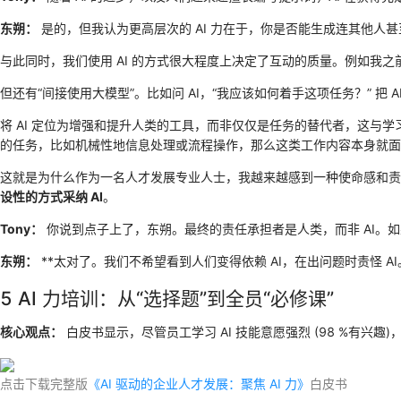
东朔：
是的，但我认为更高层次的 AI 力在于，你是否能生成连其他人甚至
与此同时，我们使用 AI 的方式很大程度上决定了互动的质量。例如我之
但还有“间接使用大模型”。比如问 AI，“我应该如何着手这项任务？” 把
将 AI 定位为增强和提升人类的工具，而非仅仅是任务的替代者，这与学习
的任务，比如机械性地信息处理或流程操作，那么这类工作内容本身就面
这就是为什么作为一名人才发展专业人士，我越来越感到一种使命感和责
设性的方式采纳 AI
。
Tony：
你说到点子上了，东朔。最终的责任承担者是人类，而非 AI。
东朔：
**太对了。我们不希望看到人们变得依赖 AI，在出问题时责怪 A
5 AI 力培训：从“选择题”到全员“必修课”
核心观点：
白皮书显示，尽管员工学习 AI 技能意愿强烈 (98 %有兴
点击下载完整版
《AI 驱动的企业人才发展：聚焦 AI 力》
白皮书