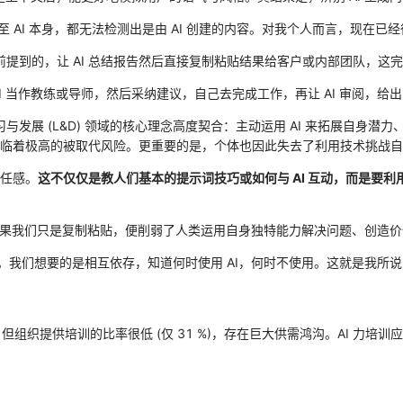
 AI 本身，都无法检测出是由 AI 创建的内容。对我个人而言，现在已经
前提到的，让 AI 总结报告然后直接复制粘贴结果给客户或内部团队，这
 AI 当作教练或导师，然后采纳建议，自己去完成工作，再让 AI 审阅，
与发展 (L&D) 领域的核心理念高度契合：主动运用 AI 来拓展自身潜
临着极高的被取代风险。更重要的是，个体也因此失去了利用技术挑战自
任感。
这不仅仅是教人们基本的提示词技巧或如何与 AI 互动，而是要
如果我们只是复制粘贴，便削弱了人类运用自身独特能力解决问题、创造
I。我们想要的是相互依存，知道何时使用 AI，何时不使用。这就是我所说的
趣)，但组织提供培训的比率很低 (仅 31 %)，存在巨大供需鸿沟。AI 