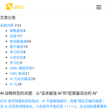
文章分类
全部内容
233
销售能效
4
白皮书
7
新功能速递
94
客户案例
18
学习科学
8
公司文化
9
传习社
9
UMU 课程市场
7
UMU 新闻
21
AI 力论文解读
26
AI 力
28
AI 战略转型的关键：从“追求最强 AI”到“配置最适合的 AI”
IESE 商学院最新研究指出：AI 不是越强越好，而要“强在正确的维度”。
当 AI 在优势领域深化，人机协作才能实现 1+1＞2。企业因此需要重构