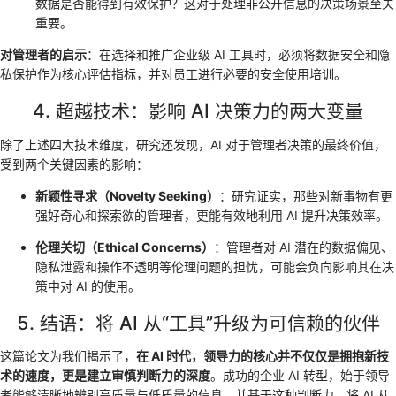
数据是否能得到有效保护？这对于处理非公开信息的决策场景至关
重要。
对管理者的启示
：在选择和推广企业级 AI 工具时，必须将数据安全和隐
私保护作为核心评估指标，并对员工进行必要的安全使用培训。
4. 超越技术：影响 AI 决策力的两大变量
除了上述四大技术维度，研究还发现，AI 对于管理者决策的最终价值，
受到两个关键因素的影响：
新颖性寻求（Novelty Seeking）
：研究证实，那些对新事物有更
强好奇心和探索欲的管理者，更能有效地利用 AI 提升决策效率。
伦理关切（Ethical Concerns）
：管理者对 AI 潜在的数据偏见、
隐私泄露和操作不透明等伦理问题的担忧，可能会负向影响其在决
策中对 AI 的使用。
5. 结语：将 AI 从“工具”升级为可信赖的伙伴
这篇论文为我们揭示了，
在 AI 时代，领导力的核心并不仅仅是拥抱新技
术的速度，更是建立审慎判断力的深度
。成功的企业 AI 转型，始于领导
者能够清晰地辨别高质量与低质量的信息，并基于这种判断力，将 AI 从