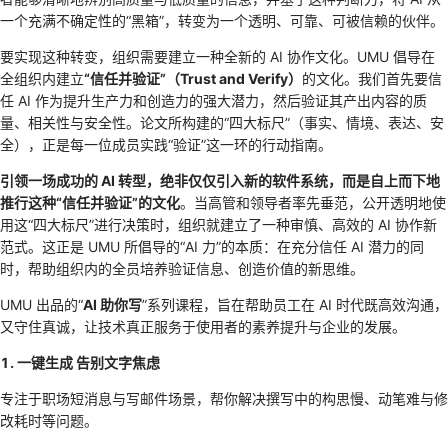
一个充满不确定性的“黑箱”，转变为一个透明、可靠、可被信赖的伙伴。
要实现这种转变，组织需要建立一种全新的 AI 协作文化。UMU 倡导在
全组织内建立
“信任并验证”（Trust and Verify）
的文化。我们首先要信
任 AI 作为提升生产力和创造力的强大潜力，然后验证其产出内容的质
量、相关性与安全性。论文所构建的“四大标尺”（事实、情境、表达、安
全），正是每一位成员实践“验证”这一环的行动指南。
引领一场成功的 AI 转型，绝非仅仅引入新的软件系统，而是自上而下地
推行这种“信任并验证”的文化
。当高管和领导者率先垂范，公开透明地使
用这“四大标尺”进行决策时，组织就建立了一种审慎、高效的 AI 协作新
范式。这正是 UMU 所倡导的“AI 力”的本质：在充分信任 AI 潜力的同
时，帮助组织内的全员培养验证信息、创造价值的新思维。
UMU 出品的“
AI 助你写
”系列课程，旨在帮助员工在 AI 时代既高效沟通，
又守住真诚，让技术真正服务于使用者的素养提升与企业的发展。
1. 一键生成 告别文字焦虑
专注于职场短消息与写邮件场景，帮你解决撰写中的构思慢、动笔难与修
改耗时等问题。