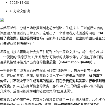
2025-11-30
AI 力论文解读
从起草邮件、分析市场数据到制定初步战略，生成式 AI 正以前所未有的
深度融入管理者的日常工作。这引出了一个管理者无法回避的问题：“
AI
给了我答案，但这答案可信吗
？我能基于这些建议，做出影响团队甚至公
司关键业务的决策吗？”
发表在《技术预测与社会变革》期刊上的一篇论文指出，将生成式 AI 从
一个便捷的“信息获取工具”升级为“可信赖的决策伙伴”，关键在于我们能
否系统性地评估其产出内容的
信息质量 （Information Quality）
。
一些管理者可能将重心放在探索 AI 的功能边界上，热衷于让它生成更
多、更快的答案。然而，这篇论文提出了一个更根本的洞见：
AI 的真正
价值，并不取决于它生成答案的速度，而在于我们对其答案进行审慎判断
的深度
。如果无法判断信息的优劣，那么 AI 产生的海量内容非但不能提
升效率，反而可能成为引向错误决策的“信息迷雾”。
这篇论文的价值在于，它首次为管理者提供了一个由四大维度、八个核心
要素构成的** AI 信息质量评估框架
。这一框架帮助我们从
事实准确性、