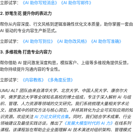
立即试学：
《AI 助你写短消息》
《AI 助你写邮件》
2. 妙笔生花 提升你的表达力
帮你从内容深度、行文风格到逻辑准确性优化文本质量，助你掌握一套由
AI 驱动的专业内容生产新范式。
立即试学：
《AI 助你写到位》
《AI 助你改风格》
《AI 助你写准确》
3. 多维视角 打造专业内容力
帮你借助 AI 提问激发深度构思，模拟客户、上级等多维视角提供反馈，
助你持续提升沟通内容的专业性。
立即试学：
《内容教练》
《多角度反馈》
UMU ALT 团队由来自清华大学、北京大学、中国人民大学、康奈尔大
学、佛罗里达大学等全球知名高校的博士组成，专注于深入解析 AI 与组
织、管理、人力资源等领域的交叉研究。我们系统梳理大量相关学术论
文，提炼其中的研究方法与核心洞见，并将其转化为企业可实际应用的知
识资源。欢迎关注
AI 力论文研究合集
。同时，我们结合学术成果、行业
领袖建议及最佳实践访谈，推出了
《发展大模型时代的 AI 力》
在线系列
课程。该课程旨在帮助企业全面理解 AI 技术演进对组织架构、管理模式