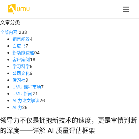
文章分类
全部内容
233
销售能效
4
白皮书
7
新功能速递
94
客户案例
18
学习科学
8
公司文化
9
传习社
9
UMU 课程市场
7
UMU 新闻
21
AI 力论文解读
26
AI 力
28
领导力不仅是拥抱新技术的速度，更是审慎判断
的深度——详解 AI 质量评估框架