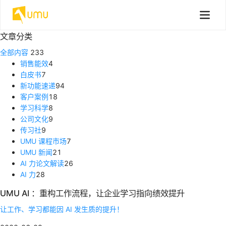
文章分类
全部内容
233
销售能效
4
白皮书
7
新功能速递
94
客户案例
18
学习科学
8
公司文化
9
传习社
9
UMU 课程市场
7
UMU 新闻
21
AI 力论文解读
26
AI 力
28
UMU AI ：重构工作流程，让企业学习指向绩效提升
让工作、学习都能因 AI 发生质的提升！