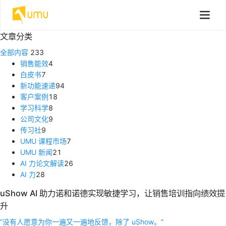
文章分类
全部内容
233
销售能效
4
白皮书
7
新功能速递
94
客户案例
18
学习科学
8
公司文化
9
传习社
9
UMU 课程市场
7
UMU 新闻
21
AI 力论文解读
26
AI 力
28
uShow AI 助力诺和诺德实现敏捷学习，让销售培训指向绩效提
升
“没有人愿意为你一遍又一遍地反馈，除了 uShow。”