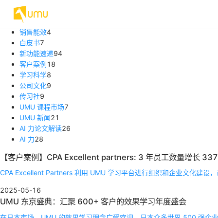
文章分类
全部内容
233
销售能效
4
白皮书
7
新功能速递
94
客户案例
18
学习科学
8
公司文化
9
传习社
9
UMU 课程市场
7
UMU 新闻
21
AI 力论文解读
26
AI 力
28
【客户案例】CPA Excellent partners: 3 年员工数量增
CPA Excellent Partners 利用 UMU 学习平台进行组织
2025-05-16
UMU 东京盛典：汇聚 600+ 客户的效果学习年度盛会
在日本市场，UMU 的效果学习理念广受欢迎，日本众多世界 500 强