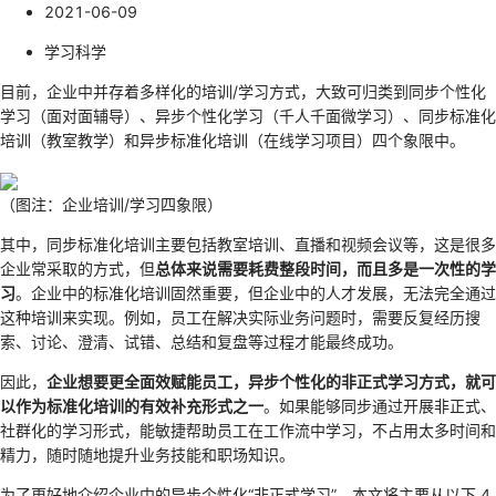
2021-06-09
学习科学
目前，企业中并存着多样化的培训/学习方式，大致可归类到同步个性化
学习（面对面辅导）、异步个性化学习（千人千面微学习）、同步标准化
培训（教室教学）和异步标准化培训（在线学习项目）四个象限中。
（图注：企业培训/学习四象限）
其中，同步标准化培训主要包括教室培训、直播和视频会议等，这是很多
企业常采取的方式，但
总体来说需要耗费整段时间，而且多是一次性的学
习
。企业中的标准化培训固然重要，但企业中的人才发展，无法完全通过
这种培训来实现。例如，员工在解决实际业务问题时，需要反复经历搜
索、讨论、澄清、试错、总结和复盘等过程才能最终成功。
因此，
企业想要更全面效赋能员工，异步个性化的非正式学习方式，就可
以作为标准化培训的有效补充形式之一
。如果能够同步通过开展非正式、
社群化的学习形式，能敏捷帮助员工在工作流中学习，不占用太多时间和
精力，随时随地提升业务技能和职场知识。
为了更好地介绍企业中的异步个性化“非正式学习”，本文将主要从以下 4