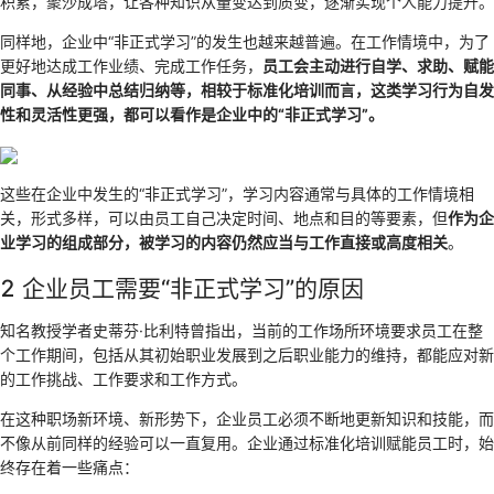
积累，聚沙成塔，让各种知识从量变达到质变，逐渐实现个人能力提升。
同样地，企业中“非正式学习”的发生也越来越普遍。在工作情境中，为了
更好地达成工作业绩、完成工作任务，
员工会主动进行自学、求助、赋能
同事、从经验中总结归纳等，相较于标准化培训而言，这类学习行为自发
性和灵活性更强，都可以看作是企业中的“非正式学习”。
这些在企业中发生的“非正式学习”，学习内容通常与具体的工作情境相
关，形式多样，可以由员工自己决定时间、地点和目的等要素，但
作为企
业学习的组成部分，被学习的内容仍然应当与工作直接或高度相关
。
2 企业员工需要“非正式学习”的原因
知名教授学者史蒂芬·比利特曾指出，当前的工作场所环境要求员工在整
个工作期间，包括从其初始职业发展到之后职业能力的维持，都能应对新
的工作挑战、工作要求和工作方式。
在这种职场新环境、新形势下，企业员工必须不断地更新知识和技能，而
不像从前同样的经验可以一直复用。企业通过标准化培训赋能员工时，始
终存在着一些痛点：