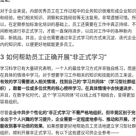
对于企业来说，内部优秀员工在工作过程中的业务知识很难形成企业知识
和经验，他们相关知识、洞察和实践经验等无法复用，非常遗憾可惜。所
以，在定期参加标准化培训的基础上，员工还需要在工作中真正持续、不
间断地进行非正式学习，才能一直保持进步，以应对工作中的各种新内
容、新挑战。并且，企业也需要通过非正式学习的方式来沉淀、迭代企业
内的知识库，以便更好地赋能更多员工。
3 如何帮助员工正确开展“非正式学习”
学习科学已有大量研究表明，一个人的最佳学习方式并非独自练习，而是
在具体的情境中学习。对于想要学习工作相关的知识和技能的员工来说，
有效的学习需要进入相关情境，找到自己的“学习共同体”（学习型社群组
织），跟着一位或多位优秀的核心榜样学习，在具体情境中去快速进步
。
并且，在数字化时代，这个“学习共同体”可以线上线下相结合，变得更加
容易组织。
尽管
企业中异步个性化的“非正式学习”不需严格地组织，但毕竟区别于完
全出于个人兴趣的学习提升，企业需要一定程度地参与、推动和开展，才
能收到事半功倍的效果
。如果想要更好地帮助员工灵活地建立学习型社群
组织，顺利开展非正式学习，有以下这些建议可供企业参考——