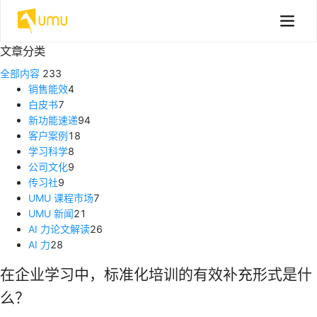
文章分类
全部内容
233
销售能效
4
白皮书
7
新功能速递
94
客户案例
18
学习科学
8
公司文化
9
传习社
9
UMU 课程市场
7
UMU 新闻
21
AI 力论文解读
26
AI 力
28
在企业学习中，标准化培训的有效补充形式是什
么？