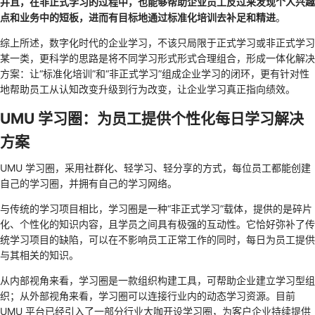
并且，在非正式学习的过程中，也能够帮助企业员工反过来发现个人兴趣
点和业务中的短板，进而有目标地通过标准化培训去补足和精进
。
综上所述，数字化时代的企业学习，不该只局限于正式学习或非正式学习
某一类，更科学的思路是将不同学习形式形式合理组合，形成一体化解决
方案：让“标准化培训”和“非正式学习”组成企业学习的闭环，更有针对性
地帮助员工从认知改变升级到行为改变，让企业学习真正指向绩效。
UMU 学习圈：为员工提供个性化每日学习解决
方案
UMU 学习圈，采用社群化、轻学习、轻分享的方式，每位员工都能创建
自己的学习圈，并拥有自己的学习网络。
与传统的学习项目相比，学习圈是一种“非正式学习”载体，提供的是碎片
化、个性化的知识内容，且学员之间具有极强的互动性。它恰好弥补了传
统学习项目的缺陷，可以在不影响员工正常工作的同时，每日为员工提供
与其相关的知识。
从内部视角来看，学习圈是一款组织构建工具，可帮助企业建立学习型组
织；从外部视角来看，学习圈可以连接行业内的动态学习资源。目前
UMU 平台已经引入了一部分行业大咖开设学习圈，为客户企业持续提供