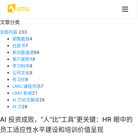
文章分类
全部内容
233
销售能效
4
白皮书
7
新功能速递
94
客户案例
18
学习科学
8
公司文化
9
传习社
9
UMU 课程市场
7
UMU 新闻
21
AI 力论文解读
26
AI 力
28
AI 投资成败，“人”比“工具”更关键：HR 眼中的
员工适应性水平建设和培训价值呈现