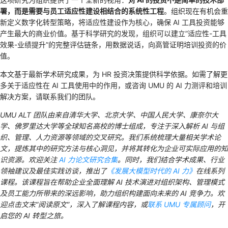
署，而是需要与员工适应性建设相结合的系统性工程
。组织现在有机会重
新定义数字化转型策略，将适应性建设作为核心，确保 AI 工具投资能够
产生最大的商业价值。基于科学研究的发现，组织可以建立”适应性-工具
效果-业绩提升”的完整评估链条，用数据说话，向高管证明培训投资的价
值。
本文基于最新学术研究成果，为 HR 投资决策提供科学依据。如需了解更
多关于适应性在 AI 工具使用中的作用，或咨询 UMU 的 AI 力测评和培训
解决方案，请联系我们的团队。
UMU ALT 团队由来自清华大学、北京大学、中国人民大学、康奈尔大
学、佛罗里达大学等全球知名高校的博士组成，专注于深入解析 AI 与组
织、管理、人力资源等领域的交叉研究。我们系统梳理大量相关学术论
文，提炼其中的研究方法与核心洞见，并将其转化为企业可实际应用的知
识资源。欢迎关注
AI 力论文研究合集
。同时，我们结合学术成果、行业
领袖建议及最佳实践访谈，推出了
《发展大模型时代的 AI 力》
在线系列
课程。该课程旨在帮助企业全面理解 AI 技术演进对组织架构、管理模式
及员工能力所带来的深远影响，助力组织构建面向未来的 AI 竞争力。欢
迎点击文末“阅读原文”，深入了解课程内容，或
联系 UMU 专属顾问
，开
启您的 AI 转型之旅。