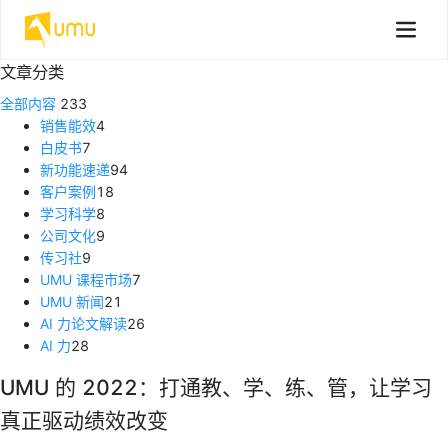
文章分类
全部内容
233
销售能效
4
白皮书
7
新功能速递
94
客户案例
18
学习科学
8
公司文化
9
传习社
9
UMU 课程市场
7
UMU 新闻
21
AI 力论文解读
26
AI 力
28
UMU 的 2022：打通教、学、练、管，让学习
真正驱动绩效改变