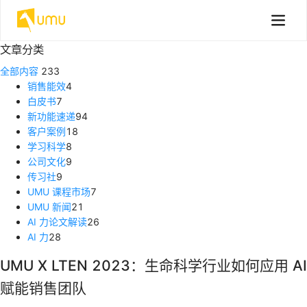
文章分类
全部内容
233
销售能效
4
白皮书
7
新功能速递
94
客户案例
18
学习科学
8
公司文化
9
传习社
9
UMU 课程市场
7
UMU 新闻
21
AI 力论文解读
26
AI 力
28
UMU X LTEN 2023：生命科学行业如何应用 AI
赋能销售团队