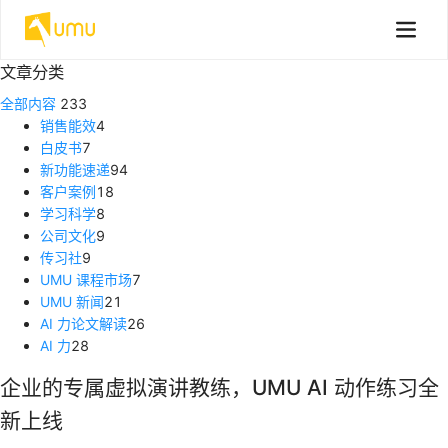
文章分类
全部内容
233
销售能效
4
白皮书
7
新功能速递
94
客户案例
18
学习科学
8
公司文化
9
传习社
9
UMU 课程市场
7
UMU 新闻
21
AI 力论文解读
26
AI 力
28
企业的专属虚拟演讲教练，UMU AI 动作练习全
新上线