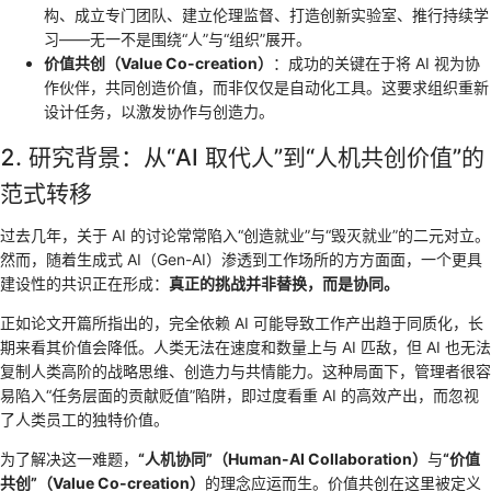
构、成立专门团队、建立伦理监督、打造创新实验室、推行持续学
习——无一不是围绕“人”与“组织”展开。
价值共创（Value Co-creation）
：成功的关键在于将 AI 视为协
作伙伴，共同创造价值，而非仅仅是自动化工具。这要求组织重新
设计任务，以激发协作与创造力。
2. 研究背景：从“AI 取代人”到“人机共创价值”的
范式转移
过去几年，关于 AI 的讨论常常陷入“创造就业”与“毁灭就业”的二元对立。
然而，随着生成式 AI（Gen-AI）渗透到工作场所的方方面面，一个更具
建设性的共识正在形成：
真正的挑战并非替换，而是协同。
正如论文开篇所指出的，完全依赖 AI 可能导致工作产出趋于同质化，长
期来看其价值会降低。人类无法在速度和数量上与 AI 匹敌，但 AI 也无法
复制人类高阶的战略思维、创造力与共情能力。这种局面下，管理者很容
易陷入“任务层面的贡献贬值”陷阱，即过度看重 AI 的高效产出，而忽视
了人类员工的独特价值。
为了解决这一难题，
“人机协同”（Human-AI Collaboration）
与
“价值
共创”（Value Co-creation）
的理念应运而生。价值共创在这里被定义