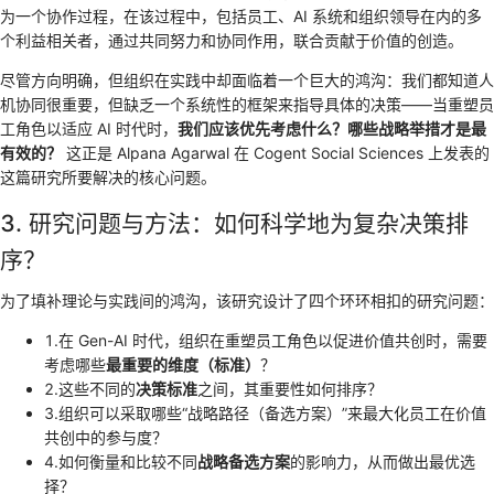
为一个协作过程，在该过程中，包括员工、AI 系统和组织领导在内的多
个利益相关者，通过共同努力和协同作用，联合贡献于价值的创造。
尽管方向明确，但组织在实践中却面临着一个巨大的鸿沟：我们都知道人
机协同很重要，但缺乏一个系统性的框架来指导具体的决策——当重塑员
工角色以适应 AI 时代时，
我们应该优先考虑什么？哪些战略举措才是最
有效的？
这正是 Alpana Agarwal 在 Cogent Social Sciences 上发表的
这篇研究所要解决的核心问题。
3. 研究问题与方法：如何科学地为复杂决策排
序？
为了填补理论与实践间的鸿沟，该研究设计了四个环环相扣的研究问题：
1.在 Gen-AI 时代，组织在重塑员工角色以促进价值共创时，需要
考虑哪些
最重要的维度（标准）
？
2.这些不同的
决策标准
之间，其重要性如何排序？
3.组织可以采取哪些“战略路径（备选方案）”来最大化员工在价值
共创中的参与度？
4.如何衡量和比较不同
战略备选方案
的影响力，从而做出最优选
择？