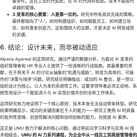
要条件。这在工业时代如此，在 AI 时代同样如此。技术不能取代
卓越的管理。
3.变革的核心要素：人是第一位的。
研究中所有高优先级的策略，
最终都指向了“人”。如何构建组织、如何赋能员工、如何建立信
任、如何激发创造力，这些围绕人的议题，才是决定 AI 转型成败
的关键。
6. 结论：设计未来，而非被动适应
Alpana Agarwal 的这项研究，通过严谨的数据分析，为面对 AI 变革的
组织管理者和 HR 专业人士提供了一份清晰的行动指南。其最重要的贡
献，在于将关于 AI 的讨论从抽象的“机遇与威胁”，转变为具体的、可操
作的“决策与排序”问题。研究结论明确指出：成功的 AI 整合，是一项以
组织设计为核心、以人为本的系统性工作。这要求领导者必须主动地、系
统性地设计一个能促进人与 AI 实现价值共创的全新工作体系。
这项研究有力地证明了一个核心原则：技术本身无法自动带来转型。研究
结果明确显示，成功的关键因素在于人的能力——即员工使用 AI 时具备
的批判性思维、创造性解决问题和协同创新的能力，也就是 AI 素养。
这正是 UMU 致力于解决的核心问题。通过将前沿学习科学与实用 AI 技
术相结合，
UMU 的 AI 力系列课程，为企业中从一线员工到高层管理者的