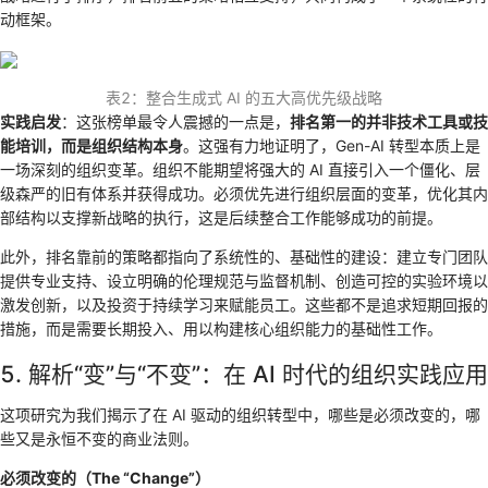
动框架。
表2：整合生成式 AI 的五大高优先级战略
实践启发
：这张榜单最令人震撼的一点是，
排名第一的并非技术工具或技
能培训，而是组织结构本身
。这强有力地证明了，Gen-AI 转型本质上是
一场深刻的组织变革。组织不能期望将强大的 AI 直接引入一个僵化、层
级森严的旧有体系并获得成功。必须优先进行组织层面的变革，优化其内
部结构以支撑新战略的执行，这是后续整合工作能够成功的前提。
此外，排名靠前的策略都指向了系统性的、基础性的建设：建立专门团队
提供专业支持、设立明确的伦理规范与监督机制、创造可控的实验环境以
激发创新，以及投资于持续学习来赋能员工。这些都不是追求短期回报的
措施，而是需要长期投入、用以构建核心组织能力的基础性工作。
5. 解析“变”与“不变”：在 AI 时代的组织实践应用
这项研究为我们揭示了在 AI 驱动的组织转型中，哪些是必须改变的，哪
些又是永恒不变的商业法则。
必须改变的（The “Change”）