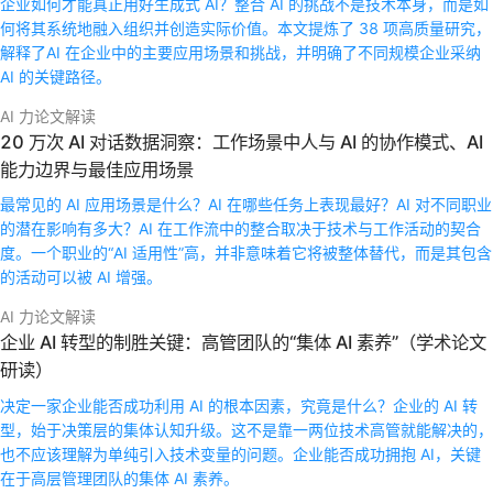
企业如何才能真正用好生成式 AI？整合 AI 的挑战不是技术本身，而是如
何将其系统地融入组织并创造实际价值。本文提炼了 38 项高质量研究，
解释了AI 在企业中的主要应用场景和挑战，并明确了不同规模企业采纳
AI 的关键路径。
AI 力论文解读
20 万次 AI 对话数据洞察：工作场景中人与 AI 的协作模式、AI
能力边界与最佳应用场景
最常见的 AI 应用场景是什么？AI 在哪些任务上表现最好？AI 对不同职业
的潜在影响有多大？AI 在工作流中的整合取决于技术与工作活动的契合
度。一个职业的“AI 适用性”高，并非意味着它将被整体替代，而是其包含
的活动可以被 AI 增强。
AI 力论文解读
企业 AI 转型的制胜关键：高管团队的“集体 AI 素养”（学术论文
研读）
决定一家企业能否成功利用 AI 的根本因素，究竟是什么？企业的 AI 转
型，始于决策层的集体认知升级。这不是靠一两位技术高管就能解决的，
也不应该理解为单纯引入技术变量的问题。企业能否成功拥抱 AI，关键
在于高层管理团队的集体 AI 素养。