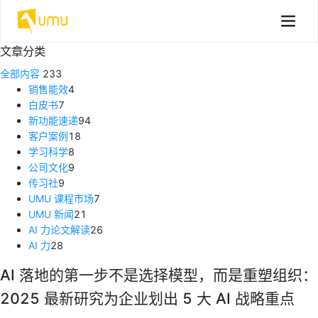
文章分类
全部内容
233
销售能效
4
白皮书
7
新功能速递
94
客户案例
18
学习科学
8
公司文化
9
传习社
9
UMU 课程市场
7
UMU 新闻
21
AI 力论文解读
26
AI 力
28
AI 落地的第一步不是选择模型，而是重塑组织：
2025 最新研究为企业划出 5 大 AI 战略重点