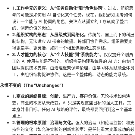
1.工作单元的定义：从“任务自动化”到“角色协同”。
过去，组织思
考的可能是如何用 AI 自动化某个任务。现在，组织必须思考如何
设计一个能与 AI 协同的角色。关注点从孤立的工序转向了整合
的、创造价值的岗位。
2.组织架构的形态：从层级式到网络化。
传统的、自上而下的科层
制结构，无法适应 AI 带来的敏捷、跨部门协作需求。组织需要变
得更扁平、更灵活，如同一个相互连接的生态网络。
3.人才能力的核心：从“个人技能”到“系统能力”。
仅仅提升个别员
工的 AI 使用技能是不够的。组织需要构建系统性的 AI 力：由专门
团队提供技术支撑，由治理框架保障伦理，由学习体系赋能全体员
工，由组织结构促进协作。这是一个整体的、动态的能力系统。
永恒不变的（The “Unchanged”）
1.商业的最终目标：创新、生产力、客户价值。
无论技术如何演
变，商业的本质从未改变。AI 只是实现这些目标的强大工具，其
本身并非目标。任何 AI 战略的评估，最终都要回归到这三个基本
点上。
2.管理的根本原则：治理与文化。
强大的治理（如伦理监督）和支
持性的文化（如允许实验的创新实验室）是任何重大变革成功的必