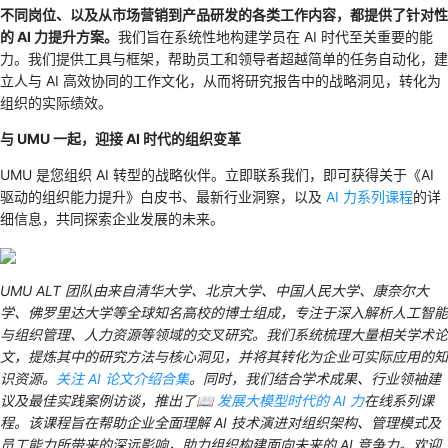
不同岗位、以及从市场营销到产品研发的各类工作内容，都提供了针对性
的 AI 力提升方案。
我们旨在系统性地构建学员在 AI 时代至关重要的能
力。我们提供工具与框架，帮助员工和领导者超越简单的任务自动化，建
立人与 AI 高效协同的工作文化，从而将研究报告中的战略洞见，转化为
组织的实际绩效。
与 UMU 一起，迎接 AI 时代的组织变革
UMU 是您组织 AI 转型的战略伙伴。立即联系我们，即可获得关于《AI
驱动的组织能力提升》白皮书、最新行业洞察，以及
AI 力系列课程
的详
细信息，共同探索企业发展的未来。
UMU ALT 团队由来自清华大学、北京大学、中国人民大学、康奈尔大
学、佛罗里达大学等全球知名高校的博士组成，专注于深入解析人工智能
与组织管理、人力资源等领域的交叉研究。我们系统梳理大量相关学术论
文，提炼其中的研究方法与核心洞见，并将其转化为企业可实际应用的知
识资源。
关注 AI 论文介绍合集
。同时，我们结合学术成果、行业领袖建
议及最佳实践案例访谈，推出了
📖 发展大模型时代的 AI 力
在线系列课
程。该课程旨在帮助企业全面理解 AI 技术演进对组织架构、管理模式及
员工能力所带来的深远影响，助力组织构建面向未来的 AI 竞争力。欢迎