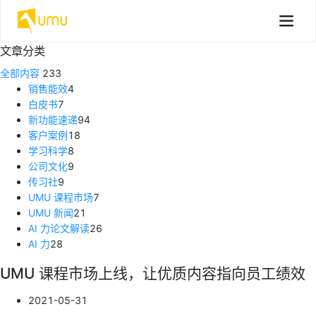
文章分类
全部内容
233
销售能效
4
白皮书
7
新功能速递
94
客户案例
18
学习科学
8
公司文化
9
传习社
9
UMU 课程市场
7
UMU 新闻
21
AI 力论文解读
26
AI 力
28
UMU 课程市场上线，让优质内容指向员工绩效
2021-05-31