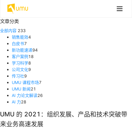
文章分类
全部内容
233
销售能效
4
白皮书
7
新功能速递
94
客户案例
18
学习科学
8
公司文化
9
传习社
9
UMU 课程市场
7
UMU 新闻
21
AI 力论文解读
26
AI 力
28
UMU 的 2021：组织发展、产品和技术突破带
来业务高速发展