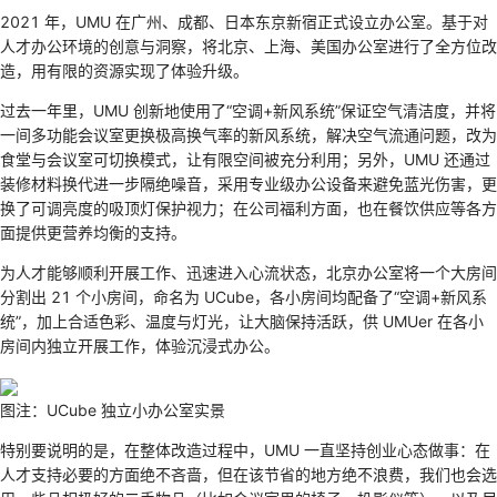
2021 年，UMU 在广州、成都、日本东京新宿正式设立办公室。基于对
人才办公环境的创意与洞察，将北京、上海、美国办公室进行了全方位改
造，用有限的资源实现了体验升级。
过去一年里，UMU 创新地使用了“空调+新风系统”保证空气清洁度，并将
一间多功能会议室更换极高换气率的新风系统，解决空气流通问题，改为
食堂与会议室可切换模式，让有限空间被充分利用；另外，UMU 还通过
装修材料换代进一步隔绝噪音，采用专业级办公设备来避免蓝光伤害，更
换了可调亮度的吸顶灯保护视力；在公司福利方面，也在餐饮供应等各方
面提供更营养均衡的支持。
为人才能够顺利开展工作、迅速进入心流状态，北京办公室将一个大房间
分割出 21 个小房间，命名为 UCube，各小房间均配备了“空调+新风系
统”，加上合适色彩、温度与灯光，让大脑保持活跃，供 UMUer 在各小
房间内独立开展工作，体验沉浸式办公。
图注：UCube 独立小办公室实景
特别要说明的是，在整体改造过程中，UMU 一直坚持创业心态做事：在
人才支持必要的方面绝不吝啬，但在该节省的地方绝不浪费，我们也会选