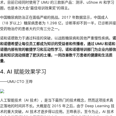
术，目前已经同时使用了 UMU 的三款新产品：测评、uShow AI 和学习
圈，也是本次大会“最佳培训效果奖”的得主。
中国糖尿病防治正在面临严峻的挑战。2017 年数据显示，中国成人
（18 岁以上）糖尿病患者为 1.298 亿，诊断率却不到一半，已诊断并接
受药物治疗的患者大约只有三分之一。
诺和诺德致力于通过科技的突破，以战胜糖尿病和其他严重慢性疾病。
诺
和诺德希望让每位员工都成为知识的受益者和传播者，通过 UMU 和诺和
诺德内部有效的敏捷学习和互动性学习，诺和诺德培训部门为企业内部信
息和知识流动搭建了肥沃的土壤，一同改善数千万患者的健康和生活质
量
。
4. AI 赋能效果学习
——UMU CTO 王晔
人工智能技术（AI 技术），是当下最热门的技术概念，然而这项技术真
正落地的时间并不长。大概是在 2015 年之后，由于 Deep Learning 技
术的重大突破，AI 技术才逐步得以应用。王晔表示，至今为止，AI 技术