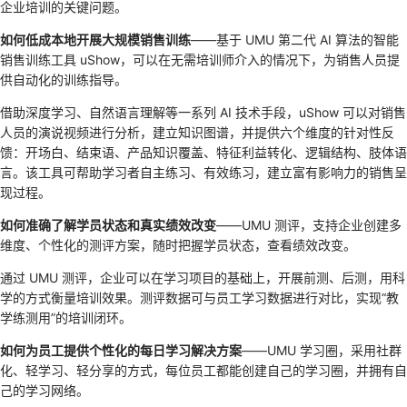
企业培训的关键问题。
如何低成本地开展大规模销售训练
——基于 UMU 第二代 AI 算法的智能
销售训练工具 uShow，可以在无需培训师介入的情况下，为销售人员提
供自动化的训练指导。
借助深度学习、自然语言理解等一系列 AI 技术手段，uShow 可以对销售
人员的演说视频进行分析，建立知识图谱，并提供六个维度的针对性反
馈：开场白、结束语、产品知识覆盖、特征利益转化、逻辑结构、肢体语
言。该工具可帮助学习者自主练习、有效练习，建立富有影响力的销售呈
现过程。
如何准确了解学员状态和真实绩效改变
——UMU 测评，支持企业创建多
维度、个性化的测评方案，随时把握学员状态，查看绩效改变。
通过 UMU 测评，企业可以在学习项目的基础上，开展前测、后测，用科
学的方式衡量培训效果。测评数据可与员工学习数据进行对比，实现“教
学练测用”的培训闭环。
如何为员工提供个性化的每日学习解决方案
——UMU 学习圈，采用社群
化、轻学习、轻分享的方式，每位员工都能创建自己的学习圈，并拥有自
己的学习网络。