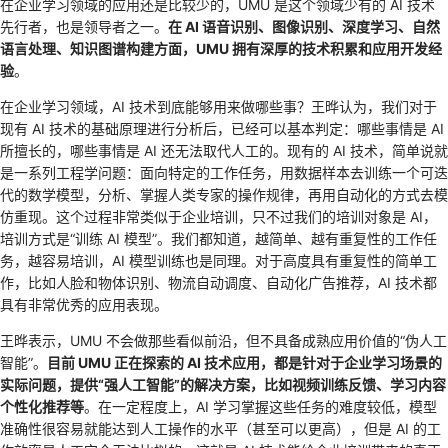
在企业学习领域的应用还是比较少的，UMU 是这个领域少有的 AI 技术
先行者，也是领导者之一。
在 AI 语音识别、图像识别、深度学习、自然
语言处理、知识图谱构建方面，UMU 拥有深厚的技术积累和应用开发经
验
。
在企业学习领域，AI 技术到底能够用来做哪些事？王晔认为，我们对于
现有 AI 技术的基础原理进行分析后，已经可以基本判定：哪些事情是 AI
所擅长的，哪些事情是 AI 还无法取代人工的。现有的 AI 技术，简单说就
是一系列工程学问题：面向特定的工作任务，用数据样本去训练一个可迭
代的数学模型，分析、掌握人类专家的操作规律，再用自动化的方式去模
仿重现。这个过程非常类似于企业培训，只不过我们的培训对象是 AI，
培训方式是“训练 AI 模型”。我们都知道，越简单、越有重复性的工作任
务，越容易培训，AI 模型训练也是同理。对于高度具有重复性的简单工
作，比如人脸和物体识别、物流自动调度、自动化广告推荐，AI 技术都
具有非常优秀的应用表现。
王晔表示，UMU 不会做那些看似前沿，但不具备成熟应用价值的“伪人工
智能”。
目前 UMU 正在探索的 AI 技术应用，都是针对于企业学习场景的
实际问题，提供“强人工智能”的解决方案，比如视频训练反馈、学习内容
个性化推荐等
。在一定程度上，AI 学习掌握这些任务的难度较低，模型
准确性很容易就能达到人工操作的水平（甚至可以更高），但是 AI 的工