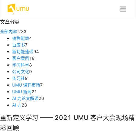
文章分类
全部内容
233
销售能效
4
白皮书
7
新功能速递
94
客户案例
18
学习科学
8
公司文化
9
传习社
9
UMU 课程市场
7
UMU 新闻
21
AI 力论文解读
26
AI 力
28
重新定义学习 —— 2021 UMU 客户大会现场精
彩回顾