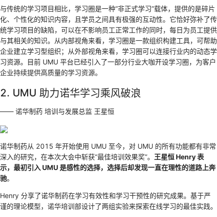
与传统的学习项目相比，学习圈是一种“非正式学习”载体，提供的是碎片
化、个性化的知识内容，且学员之间具有极强的互动性。它恰好弥补了传
统学习项目的缺陷，可以在不影响员工正常工作的同时，每日为员工提供
与其相关的知识。从内部视角来看，学习圈是一款组织构建工具，可帮助
企业建立学习型组织；从外部视角来看，学习圈可以连接行业内的动态学
习资源。目前 UMU 平台已经引入了一部分行业大咖开设学习圈，为客户
企业持续提供高质量的学习资源。
2. UMU 助力诺华学习乘风破浪
—— 诺华制药 培训与发展总监 王星恒
诺华制药从 2015 年开始使用 UMU 至今，对 UMU 的所有功能都有非常
深入的研究，在本次大会中斩获“最佳培训效果奖”。
王星恒 Henry 表
示，最初引入 UMU 是感性的选择，选择后却发现一直在理性的道路上奔
驰
。
Henry 分享了诺华制药在学习有效性和学习干预性的研究成果。基于严
谨的理论模型，诺华培训部设计了两组实验来探索在线学习的最佳实践。