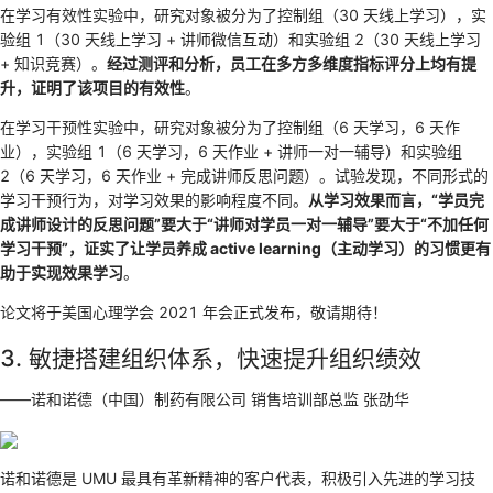
在学习有效性实验中，研究对象被分为了控制组（30 天线上学习），实
验组 1（30 天线上学习 + 讲师微信互动）和实验组 2（30 天线上学习
+ 知识竞赛）。
经过测评和分析，员工在多方多维度指标评分上均有提
升，证明了该项目的有效性
。
在学习干预性实验中，研究对象被分为了控制组（6 天学习，6 天作
业），实验组 1（6 天学习，6 天作业 + 讲师一对一辅导）和实验组
2（6 天学习，6 天作业 + 完成讲师反思问题）。试验发现，不同形式的
学习干预行为，对学习效果的影响程度不同。
从学习效果而言，“学员完
成讲师设计的反思问题”要大于“讲师对学员一对一辅导”要大于“不加任何
学习干预”，证实了让学员养成 active learning（主动学习）的习惯更有
助于实现效果学习
。
论文将于美国心理学会 2021 年会正式发布，敬请期待！
3. 敏捷搭建组织体系，快速提升组织绩效
——诺和诺德（中国）制药有限公司 销售培训部总监 张劭华
诺和诺德是 UMU 最具有革新精神的客户代表，积极引入先进的学习技