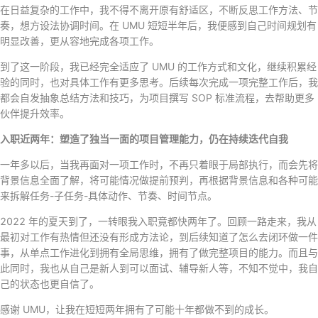
在日益复杂的工作中，我不得不离开原有舒适区，不断反思工作方法、节
奏，想方设法协调时间。在 UMU 短短半年后，我便感到自己时间规划有
明显改善，更从容地完成各项工作。
到了这一阶段，我已经完全适应了 UMU 的工作方式和文化，继续积累经
验的同时，也对具体工作有更多思考。后续每次完成一项完整工作后，我
都会自发抽象总结方法和技巧，为项目撰写 SOP 标准流程，去帮助更多
伙伴提升效率。
入职近两年：塑造了独当一面的项目管理能力，仍在持续迭代自我
一年多以后，当我再面对一项工作时，不再只着眼于局部执行，而会先将
背景信息全面了解，将可能情况做提前预判，再根据背景信息和各种可能
来拆解任务-子任务-具体动作、节奏、时间节点。
2022 年的夏天到了，一转眼我入职竟都快两年了。回顾一路走来，我从
最初对工作有热情但还没有形成方法论，到后续知道了怎么去闭环做一件
事，从单点工作进化到拥有全局思维，拥有了做完整项目的能力。而且与
此同时，我也从自己是新人到可以面试、辅导新人等，不知不觉中，我自
己的状态也更自信了。
感谢 UMU，让我在短短两年拥有了可能十年都做不到的成长。