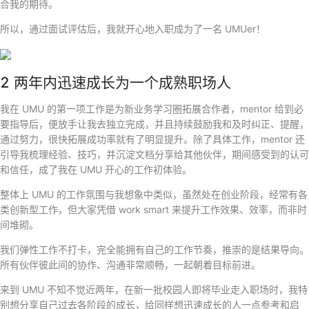
合我的期待。
所以，通过面试评估后，我就开心地入职成为了一名 UMUer！
2 两年内迅速成长为一个成熟职场人
我在 UMU 的第一项工作是为新业务学习圈拓展合作者，mentor 给到必
要指导后，便放手让我去独立完成，并且持续鼓励我和及时纠正、提醒，
通过努力，很快拓展成功率就有了明显提升。除了具体工作，mentor 还
引导我梳理经验、技巧，并沉淀文档分享给其他伙伴，期间感受到的认可
和信任，成了我在 UMU 开心的工作初体验。
整体上 UMU 的工作氛围与我想象中类似，虽然处在创业阶段，经常有各
类创新型工作，但大家凭借 work smart 来提升工作效果、效率，而非时
间堆砌。
我们弹性工作不打卡，完全能拥有自己的工作节奏，推崇的是结果导向。
所有伙伴彼此间的协作、沟通非常顺畅，一起朝着目标前进。
来到 UMU 不知不觉近两年，在新一批校园人即将毕业走入职场时，我特
别想分享自己过去各阶段的成长，给同样想迅速成长的人一点参考和启