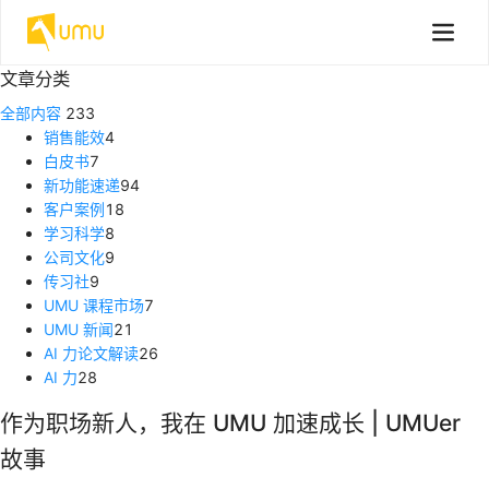
文章分类
全部内容
233
销售能效
4
白皮书
7
新功能速递
94
客户案例
18
学习科学
8
公司文化
9
传习社
9
UMU 课程市场
7
UMU 新闻
21
AI 力论文解读
26
AI 力
28
作为职场新人，我在 UMU 加速成长 | UMUer
故事