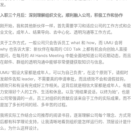
发。
入职三个月后：深刻理解组织文化，顺利融入公司，积极工作和协作
刚开始，我和其他新伙伴一样，首先需要学习和适应公司的工作方式和企
业文化，成年人、结果导向、去中心化、透明沟通等工作方式。
关于工作方式，一般公司只会告诉员工 what 和 how，而 UMU 会将
why 也告诉大家：新伙伴在每周的 CEO Talk 上都有机会向创始人直接
提问，在每月的 All Hands Meeting 中能全面地知道公司近期动态，而且
在邮件、群组的透明沟通中能够非常便捷获取知识与信息。
UMU “假设大家都是成年人，可以为自己负责”，在这个原则下，请假时
发邮件告知 leader，不需要真的申请审批，而且绩效不会和请假挂钩，
绩效只和有没有完成好工作相关。这背后就是相信大家都是成年人，有能
力安排好个人的工作、生活和休息。以及“用结果说话，以终为始”，也是
公司常强调的一点，员工对组织的贡献应该来自于工作的实际成果，而不
是加了多长时间的班、多辛苦的过程。
我将实际工作结合公司推荐的阅读书目，逐渐理解公司每个理念、方式背
后都有科学理论支持，让我清晰地看到组织是怎样运行的、顶层设计是什
么，为什么这样设计。