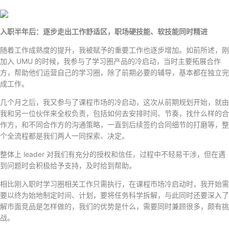
入职半年后：逐步走出工作舒适区，职场硬技能、软技能同时精进
随着工作成熟度的提升，我被赋予的重要工作也逐步增加。如前所述，刚
加入 UMU 的时候，我参与了学习圈产品的冷启动，当时主要拓展合作
方，帮助他们运营自己的学习圈，除了前期必要的辅导，基本都在独立完
成工作。
几个月之后，我又参与了课程市场的冷启动，这次从前期规划开始，就由
我和另一位伙伴来全权负责，包括如何去安排时间、节奏，找什么样的合
作方，和不同合作方的沟通策略，一直到后续签约合同细节的打磨等，整
个全流程都是我们两人一同探索、决定。
整体上 leader 对我们有充分的授权和信任，过程中不轻易干涉，但在遇
到问题时会积极给予支持，及时给到帮助。
相比刚入职时学习圈相关工作只需执行，在课程市场冷启动时，我开始需
要以终为始地制定时间、计划，要将任务科学拆解，与此同时还要深入了
解市面竞品是怎样做的，我们的优势是什么，需要同时兼顾很多，颇有挑
战。