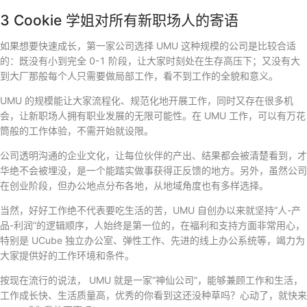
3 Cookie 学姐对所有新职场人的寄语
如果想要快速成长，第一家公司选择 UMU 这种规模的公司是比较合适
的：既没有小到完全 0-1 阶段，让大家时刻处在生存高压下；又没有大
到大厂那般每个人只需要做局部工作，看不到工作的全貌和意义。
UMU 的规模能让大家流程化、规范化地开展工作，同时又存在很多机
会，让新职场人拥有职业发展的无限可能性。在 UMU 工作，可以有万花
筒般的工作体验，不需开始就设限。
公司透明沟通的企业文化，让每位伙伴的产出、结果都会被清楚看到，才
华绝不会被埋没，是一个能踏实做事获得正反馈的地方。另外，虽然公司
在创业阶段，但办公地点分布各地，从地域角度也有多样选择。
当然，好好工作绝不代表要吃生活的苦，UMU 自创办以来就坚持“人-产
品-利润”的逻辑顺序，人始终是第一位的，在福利和支持方面非常用心，
特别是 UCube 独立办公室、弹性工作、先进的线上办公系统等，竭力为
大家提供好的工作环境和条件。
按现在流行的说法， UMU 就是一家“神仙公司”，能够兼顾工作和生活，
工作成长快、生活质量高，优秀的你看到这还没种草吗？心动了，就快来