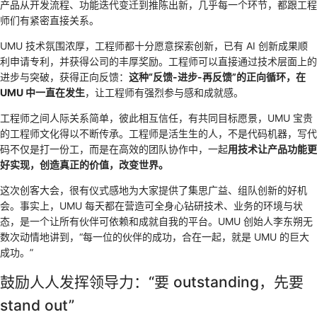
产品从开发流程、功能迭代变迁到推陈出新，几乎每一个环节，都跟工程
师们有紧密直接关系。
UMU 技术氛围浓厚，工程师都十分愿意探索创新，已有 AI 创新成果顺
利申请专利，并获得公司的丰厚奖励。工程师可以直接通过技术层面上的
进步与突破，获得正向反馈：
这种“反馈-进步-再反馈”的正向循环，在
UMU 中一直在发生
，让工程师有强烈参与感和成就感。
工程师之间人际关系简单，彼此相互信任，有共同目标愿景，UMU 宝贵
的工程师文化得以不断传承。工程师是活生生的人，不是代码机器，写代
码不仅是打一份工，而是在高效的团队协作中，一起
用技术让产品功能更
好实现，创造真正的价值，改变世界。
这次创客大会，很有仪式感地为大家提供了集思广益、组队创新的好机
会。事实上，UMU 每天都在营造可全身心钻研技术、业务的环境与状
态，是一个让所有伙伴可依赖和成就自我的平台。UMU 创始人李东朔无
数次动情地讲到，“每一位的伙伴的成功，合在一起，就是 UMU 的巨大
成功。”
鼓励人人发挥领导力：“要 outstanding，先要
stand out”