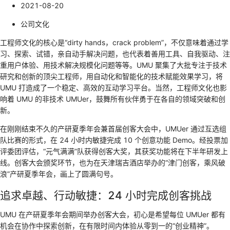
2021-08-20
公司文化
工程师文化的核心是“dirty hands，crack problem”，不仅意味着通过学
习、探索、试错，亲自动手解决问题，也代表着善用工具、自我驱动、注
重用户体验、用技术解决规模化问题等等。UMU 聚集了大批专注于技术
研究和创新的顶尖工程师，用自动化和智能化的技术赋能效果学习，将
UMU 打造成了一个稳定、高效的互动学习平台。当然，工程师文化也影
响着 UMU 的非技术 UMUer，鼓舞所有伙伴勇于在各自的领域突破和创
新。
在刚刚结束不久的产研夏季年会兼首届创客大会中，UMUer 通过互选组
队比赛的形式，在 24 小时内敏捷完成 10 个创意功能 Demo。经投票加
评委团评估，“元气满满”队获得创客大奖，其获奖功能将在下半年研发上
线。创客大会颁奖环节，也为在天津瑞吉酒店举办的“津门创客，乘风破
浪”产研夏季年会，画上了圆满句号。
追求卓越、行动敏捷：24 小时完成创客挑战
UMU 在产研夏季年会期间举办创客大会，初心是希望每位 UMUer 都有
机会在协作中探索创新，在有限时间内体验从零到一的“创业精神”。