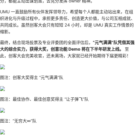
分，都能主动出谋划策，去充分发挥 owner 精神。
UMU 一直鼓励所有伙伴发挥领导力，希望每个人都能主动站出来，在组
织进化与升级过程中，承担更多责任、创造更大价值，与公司互相成就、
共同成长。虽然创客大会只有短短 24 小时，却是 UMU 真实工作情景的
缩影。
最终，结合现场投票及专业评委团的全面评估后，
“元气满满”队凭借其强
大的综合实力，获得大奖，创意功能 Demo 将在下半年研发上线。
至
此，创客大会完美收官，还未离场，大家就已经开始期待下届更精彩！
图注：创客大奖得主 “元气满满”队
图注：最佳协作、最佳创意奖得主 “让子弹飞”队
图注：“无穷大∞”队