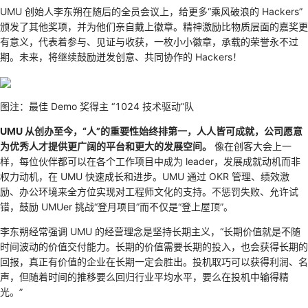
UMU 创始人李东朔在随后的全员会议上，给更多“乘风破浪的 Hackers”
颁发了其他奖项，并为他们亲自戴上徽章。精神激励比物质层面的嘉奖更
有意义，代表着参与、见证与收获，一枚小小徽章，承载的荣誉永不过
期。未来，将继续鼓励迸发创意、共同协作的 Hackers！
图注：最佳 Demo 奖得主 “1024 技术驱动”队
UMU 从创办至今，“人”的重要性始终排第一，人人皆可成就，公司愿意
为优秀人才提供更广阔的平台和更大的发展空间。
像在创客大会上一
样，每位伙伴都可以在各个工作项目中成为 leader，发展成就动机而非
权力动机，在 UMU 快速成长和进步。UMU 通过 OKR 管理、绩效激
励、办公环境来全方位实现对工程师文化的支持。不惩罚失败、允许试
错，鼓励 UMUer 挑战“登月项目”而不仅是“登上屋顶”。
李东朔经常强调 UMU 的经营理念是坚持长期主义，“长期价值就是不随
时间波动的价值交付能力。长期的价值需要长期的投入，也会获得长期的
回报，真正有价值的企业在长期一定会胜出。投机取巧可以获得利润、名
声，但随着时间的推移要么回归行业平均水平，要么在投机中输得精
光。”