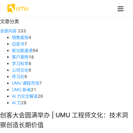
文章分类
全部内容
233
销售能效
4
白皮书
7
新功能速递
94
客户案例
18
学习科学
8
公司文化
9
传习社
9
UMU 课程市场
7
UMU 新闻
21
AI 力论文解读
26
AI 力
28
创客大会圆满举办 | UMU 工程师文化：技术洞
察创造长期价值