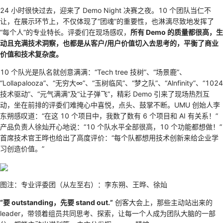
24 小时很快过去，迎来了 Demo Night 决赛之夜。10 个团队当仁不
让，在展示环节上，不仅体现了“团魂”的重要性，也淋漓尽致地发挥了
“每个人”的专业特长。评委们在现场感叹，
所有 Demo 的质量都很高，生
动且充满技术洞察，也都是从客户/用户价值切入去思考的，平衡了商业
价值和技术复杂度。
10 个队光是队名就创意满满：“Tech tree 技树”、“场景鹿”、
“Lollapalooza”、“无穷大∞”、“玉树临风”、“梦之队”、“Alnfinity”、“1024
技术驱动”、“元气满满”及“让子弹飞”，精彩 Demo 引来了现场热烈互
动，坐在前排的评委们难掩心中喜悦，点头、鼓掌不断。UMU 创始人李
东朔感叹道：“在这 10 个项目中，我数了数有 6 个项目和 AI 有关系！”
产品负责人徐灿开心地说：“10 个队水平全部很高，10 个功能都想做！”
首席技术官王晔也给出了高度评价：“每个队都想用技术创新来给企业学
习创造价值。”
图注：专业评委团（从左至右）：李东朔、王晔、徐灿
“要 outstanding，先要 stand out.”
创客大会上，那些主动站出来的
leader，带领着组员共同思考、探索，让每一个人成为团队大脑的一部