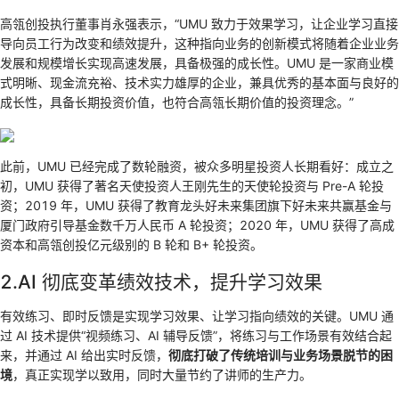
高瓴创投执行董事肖永强表示，“UMU 致力于效果学习，让企业学习直接
导向员工行为改变和绩效提升，这种指向业务的创新模式将随着企业业务
发展和规模增长实现高速发展，具备极强的成长性。UMU 是一家商业模
式明晰、现金流充裕、技术实力雄厚的企业，兼具优秀的基本面与良好的
成长性，具备长期投资价值，也符合高瓴长期价值的投资理念。”
此前，UMU 已经完成了数轮融资，被众多明星投资人长期看好：成立之
初，UMU 获得了著名天使投资人王刚先生的天使轮投资与 Pre-A 轮投
资；2019 年，UMU 获得了教育龙头好未来集团旗下好未来共赢基金与
厦门政府引导基金数千万人民币 A 轮投资；2020 年，UMU 获得了高成
资本和高瓴创投亿元级别的 B 轮和 B+ 轮投资。
2.AI 彻底变革绩效技术，提升学习效果
有效练习、即时反馈是实现学习效果、让学习指向绩效的关键。UMU 通
过 AI 技术提供“视频练习、AI 辅导反馈”，将练习与工作场景有效结合起
来，并通过 AI 给出实时反馈，
彻底打破了传统培训与业务场景脱节的困
境
，真正实现学以致用，同时大量节约了讲师的生产力。