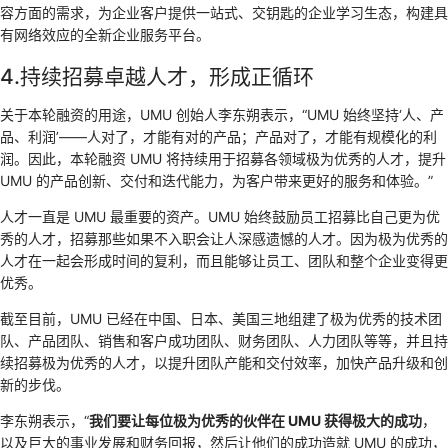
容方面的需求，为企业客户提供一站式、交钥匙的企业学习生态，构建具
有网络效应的全新企业服务平台。
4.持续招募卓越人才，形成正循环
关于本轮融资的用途，UMU 创始人李东朔表示，“UMU 始终坚持‘人、产
品、利润’——人对了，才能有对的产品；产品对了，才能有规模化的利
润。因此，本轮融资 UMU 将持续用于招募各领域极为优秀的人才，提升
UMU 的产品创新、交付和迭代能力，为客户带来更好的服务和体验。”
人才一直是 UMU 最重要的资产。UMU 始终鼓励员工招募比自己更为优
秀的人才，招募那些如果不入职会让人深感遗憾的人才。因为极为优秀的
人才在一起会形成时间的复利，而且能够让员工、团队和整个企业变得更
优秀。
截至目前，UMU 已经在中国、日本、美国三地组建了极为优秀的技术团
队、产品团队、销售和客户成功团队、财务团队、人力团队等等，并且持
续招募极为优秀的人才，以提升团队产能和交付效率，加快产品升级和创
新的步伐。
李东朔表示，“
我们要让每位极为优秀的伙伴在 UMU 获得极大的成功
，
以及巨大的事业发展和财务回报，然后让他们的成功造就 UMU 的成功，