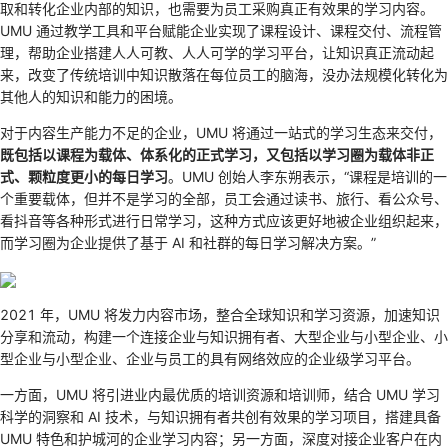
取和转化企业内部的知识，也需要为员工采购真正有效果的学习内容。
UMU 通过教学工具和平台赋能企业实现了课程设计、课程交付、流程管
理，帮助企业搭建人人可教、人人可学的学习平台，让知识真正流动起
来，改变了传统培训中知识散落在每位员工的脑海，没办法规模化转化为
其他人的知识和能力的困境。
对于内容生产能力不足的企业，UMU 将通过一站式的学习生态来交付，
既包括以课程为载体、体系化的正式学习，又包括以学习圈为载体非正
式、颗粒度更小的每日学习
。UMU 创始人李东朔表示，“课程是培训的一
个重要载体，但并不是学习的全部，员工会通过读书、旅行、看公众号、
看抖音等各种形式进行日常学习，这种方式应该更好地被企业组织起来，
而学习圈为企业提供了基于 AI 和社群的每日学习解决方案。”
2021 年，UMU 将发力内容市场，整合全球知识和学习资源，加速知识
分享和流动，构建一个连接企业与知识拥有者、大型企业与小型企业、小
型企业与小型企业、企业与员工的具有网络效应的企业级学习平台。
一方面，UMU 将引进业内最优质的培训资源和培训师，结合 UMU 学习
科学的洞察和 AI 技术，与知识拥有者共创有效果的学习项目，搭建具备
UMU 特色和护城河的企业学习内容；另一方面，深度对接企业客户在内