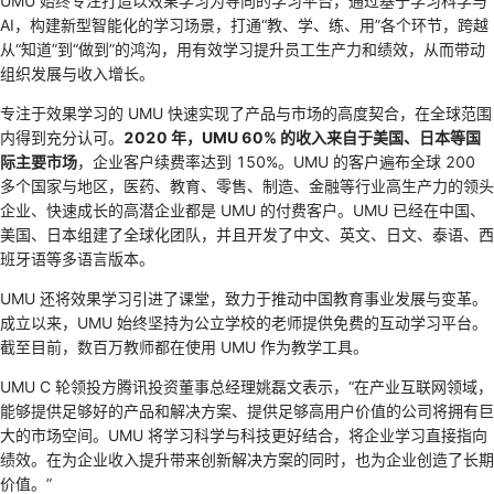
UMU 始终专注打造以效果学习为导向的学习平台，通过基于学习科学与
AI，构建新型智能化的学习场景，打通“教、学、练、用”各个环节，跨越
从“知道”到“做到”的鸿沟，用有效学习提升员工生产力和绩效，从而带动
组织发展与收入增长。
专注于效果学习的 UMU 快速实现了产品与市场的高度契合，在全球范围
内得到充分认可。
2020 年，UMU 60% 的收入来自于美国、日本等国
际主要市场
，企业客户续费率达到 150%。UMU 的客户遍布全球 200
多个国家与地区，医药、教育、零售、制造、金融等行业高生产力的领头
企业、快速成长的高潜企业都是 UMU 的付费客户。UMU 已经在中国、
美国、日本组建了全球化团队，并且开发了中文、英文、日文、泰语、西
班牙语等多语言版本。
UMU 还将效果学习引进了课堂，致力于推动中国教育事业发展与变革。
成立以来，UMU 始终坚持为公立学校的老师提供免费的互动学习平台。
截至目前，数百万教师都在使用 UMU 作为教学工具。
UMU C 轮领投方腾讯投资董事总经理姚磊文表示，“在产业互联网领域，
能够提供足够好的产品和解决方案、提供足够高用户价值的公司将拥有巨
大的市场空间。UMU 将学习科学与科技更好结合，将企业学习直接指向
绩效。在为企业收入提升带来创新解决方案的同时，也为企业创造了长期
价值。”