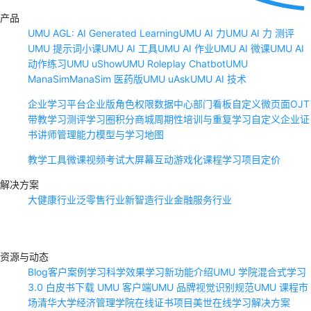
产品
UMU AGL: AI Generated Learning
UMU AI 力
UMU AI 力 测评
UMU 提示词小课
UMU AI 工具
UMU AI 作业
UMU AI 微课
UMU AI
动作练习
UMU uShow
UMU Roleplay Chatbot
UMU
ManaSim
ManaSim 医药版
UMU uAsk
UMU AI 技术
企业学习平台
企业版角色权限
数据中心
部门看板
自定义微页面
OJT
带教学习
测评
学习圈
积分商城
周期性培训与重复学习
自定义企业证
书
讲师管理
能力模型与学习地图
教学工具
微课
视频
考试
大屏幕互动
游戏化课程
学习项目
定价
解决方案
大健康行业
泛零售行业
新智造行业
金融服务行业
资源与动态
Blog
客户案例
学习科学
效果学习
新功能介绍
UMU 学院
混合式学习
3.0 白皮书
下载 UMU 客户端
UMU 品牌视觉识别规范
UMU 课程市
场
清华大学经济管理学院在线证书项目
美世在线学习解决方案