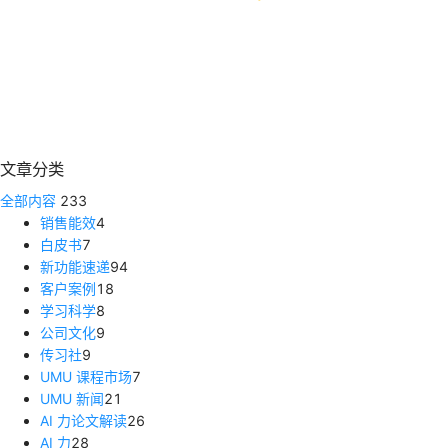
文章分类
全部内容
233
销售能效
4
白皮书
7
新功能速递
94
客户案例
18
学习科学
8
公司文化
9
传习社
9
UMU 课程市场
7
UMU 新闻
21
AI 力论文解读
26
AI 力
28